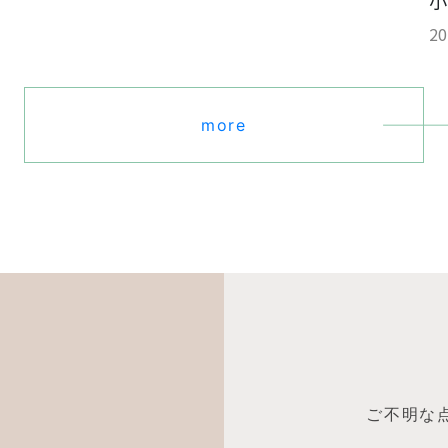
小
20
more
ご不明な