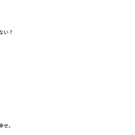
ない？
、
幸せ。