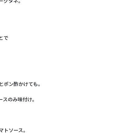
ーグタネ。
とで
とポン酢かけても。
ースのみ味付け。
マトソース。