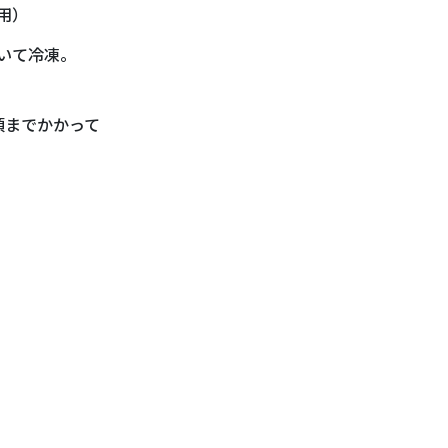
用）
いて冷凍。
頃までかかって