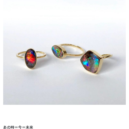
あの時＝今＝未来