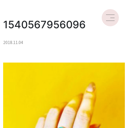
1540567956096
2018.11.04