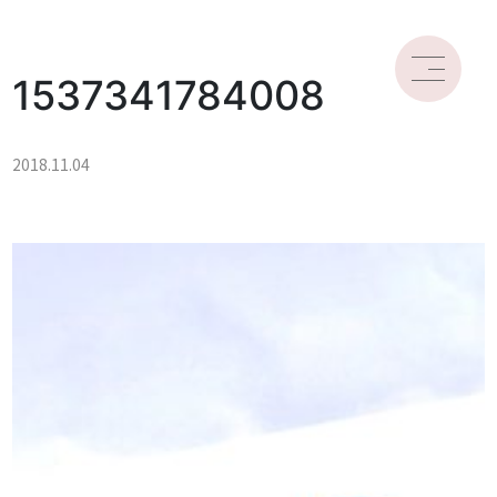
1537341784008
2018.11.04